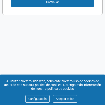
Continuar
Enlaces
pie
de
página
Al utilizar nuestro sitio web, consiente nuestro uso de cookies de
acuerdo con nuestra política de cookies. Obtenga más información
de nuestra
política de cookies
Configuración
Aceptar todas